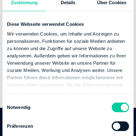
Zustimmung
Details
Über Cookies
Website:
https://kontakt.fv-bwl.de
https://finanzamt-bw.fv-bwl.de/fa_freudenstadt
Bankverbindung
Diese Webseite verwendet Cookies
Wir verwenden Cookies, um Inhalte und Anzeigen zu
Bank:
DEUTSCHE BUNDESBANK
personalisieren, Funktionen für soziale Medien anbieten
BIC:
MARKDEF1660
zu können und die Zugriffe auf unsere Website zu
IBAN:
DE03660000000066001510
analysieren. Außerdem geben wir Informationen zu Ihrer
Inhaber des Bankkontos:
Finanzamt Freudenstadt
Verwendung unserer Website an unsere Partner für
soziale Medien, Werbung und Analysen weiter. Unsere
Bank:
KREISSPARKASSE FREUDENSTADT
Partner führen diese Informationen möglicherweise mit
BIC:
SOLADES1FDS
weiteren Daten zusammen, die Sie ihnen bereitgestellt
IBAN:
DE59642510600000019565
haben oder die sie im Rahmen Ihrer Nutzung der Dienste
Inhaber des Bankkontos:
Finanzamt Freudenstadt
gesammelt haben.
E
Notwendig
i
n
w
Follow us
Präferenzen
i