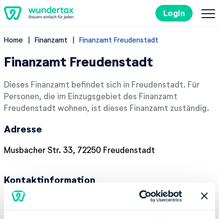
Login
Home
Finanzamt
Finanzamt Freudenstadt
So geht's
Finanzamt Freudenstadt
Kosten
Dieses Finanzamt befindet sich in Freudenstadt. Für
Personen, die im Einzugsgebiet des Finanzamt
Steuertipps
Freudenstadt wohnen, ist dieses Finanzamt zuständig.
Adresse
Steuer-Lexikon
Musbacher Str. 33, 72250 Freudenstadt
EN
Kontaktinformation
Kostenlos ausprobieren
Telefonnummer:
+49 7441560
Fax:
+49 7441561011