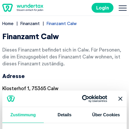
Login
Home
Finanzamt
Finanzamt Calw
So geht's
Finanzamt Calw
Kosten
Dieses Finanzamt befindet sich in Calw. Für Personen,
die im Einzugsgebiet des Finanzamt Calw wohnen, ist
Steuertipps
dieses Finanzamt zuständig.
Adresse
Steuer-Lexikon
Klosterhof 1, 75365 Calw
EN
Kontaktinformation
Zustimmung
Details
Über Cookies
Kostenlos ausprobieren
Telefonnummer:
+49 70515870
Fax:
+49 7051587111