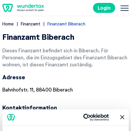
Login
Home
Finanzamt
Finanzamt Biberach
So geht's
Finanzamt Biberach
Kosten
Dieses Finanzamt befindet sich in Biberach. Für
Personen, die im Einzugsgebiet des Finanzamt Biberach
Steuertipps
wohnen, ist dieses Finanzamt zuständig.
Adresse
Steuer-Lexikon
Bahnhofstr. 11, 88400 Biberach
EN
Kontaktinformation
Kostenlos ausprobieren
Telefonnummer:
+49 7351590
Fax:
+49 7351591119