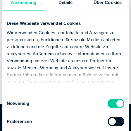
Zustimmung
Details
Über Cookies
Website:
https://kontakt.fv-bwl.de
https://finanzamt-bw.fv-bwl.de/fa_biberach
Bankverbindung
Diese Webseite verwendet Cookies
Wir verwenden Cookies, um Inhalte und Anzeigen zu
Bank:
DEUTSCHE BUNDESBANK
personalisieren, Funktionen für soziale Medien anbieten
BIC:
MARKDEF1630
zu können und die Zugriffe auf unsere Website zu
IBAN:
DE88630000000063001508
analysieren. Außerdem geben wir Informationen zu Ihrer
Inhaber des Bankkontos:
Finanzamt Biberach
Verwendung unserer Website an unsere Partner für
soziale Medien, Werbung und Analysen weiter. Unsere
Bank:
KREISSPARKASSE BIBERACH
Partner führen diese Informationen möglicherweise mit
BIC:
SBCRDE66XXX
weiteren Daten zusammen, die Sie ihnen bereitgestellt
IBAN:
DE27654500700000000017
haben oder die sie im Rahmen Ihrer Nutzung der Dienste
Inhaber des Bankkontos:
Finanzamt Biberach
gesammelt haben.
E
Notwendig
i
n
w
Follow us
Präferenzen
i