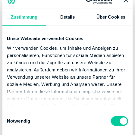
Fax:
+49 71166736525
Website:
https://kontakt.fv-bwl.de
Zustimmung
Details
Über Cookies
https://finanzamt-bw.fv-
bwl.de/fa_stuttgartkoerperschaften
Bankverbindung
Diese Webseite verwendet Cookies
Wir verwenden Cookies, um Inhalte und Anzeigen zu
Bank:
DEUTSCHE BUNDESBANK
personalisieren, Funktionen für soziale Medien anbieten
BIC:
MARKDEF1600
zu können und die Zugriffe auf unsere Website zu
IBAN:
DE60600000000060001503
analysieren. Außerdem geben wir Informationen zu Ihrer
Inhaber des Bankkontos:
Finanzamt Stuttgart-
Verwendung unserer Website an unsere Partner für
Körpersch.
soziale Medien, Werbung und Analysen weiter. Unsere
Partner führen diese Informationen möglicherweise mit
Bank:
LANDESBANK BADEN-WUERTTEMBERG
weiteren Daten zusammen, die Sie ihnen bereitgestellt
BIC:
SOLADESTXXX
haben oder die sie im Rahmen Ihrer Nutzung der Dienste
IBAN:
DE06600501010002065854
gesammelt haben.
E
Inhaber des Bankkontos:
Finanzamt Stuttgart-
Notwendig
i
Körpersch.
n