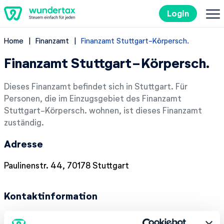
Login
Home
Finanzamt
Finanzamt Stuttgart-Körpersch.
So geht's
Finanzamt Stuttgart-Körpersch.
Kosten
Dieses Finanzamt befindet sich in Stuttgart. Für
Personen, die im Einzugsgebiet des Finanzamt
Steuertipps
Stuttgart-Körpersch. wohnen, ist dieses Finanzamt
zuständig.
Steuer-Lexikon
Adresse
EN
Paulinenstr. 44, 70178 Stuttgart
Kontaktinformation
Kostenlos ausprobieren
Telefonnummer:
+49 71166730