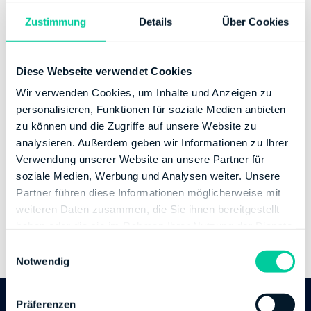
Donnerstag:
08:00-12:00
Zustimmung
Details
Über Cookies
Freitag:
08:00-12:00
Kontaktinformation
Diese Webseite verwendet Cookies
Telefonnummer:
+49 393149530
Wir verwenden Cookies, um Inhalte und Anzeigen zu
Fax:
+49 393149534600
personalisieren, Funktionen für soziale Medien anbieten
Website:
https://finanzamt.sachsen-
zu können und die Zugriffe auf unsere Website zu
anhalt.de/finanzaemter-lsa/
analysieren. Außerdem geben wir Informationen zu Ihrer
Verwendung unserer Website an unsere Partner für
Bankverbindung
soziale Medien, Werbung und Analysen weiter. Unsere
Partner führen diese Informationen möglicherweise mit
Bank:
DEUTSCHE BUNDESBANK
weiteren Daten zusammen, die Sie ihnen bereitgestellt
BIC:
MARKDEF1810
haben oder die sie im Rahmen Ihrer Nutzung der Dienste
IBAN:
DE58810000000081001513
gesammelt haben.
E
Inhaber des Bankkontos:
Finanzamt Stendal
Notwendig
i
n
w
Präferenzen