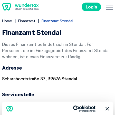
Login
Home
Finanzamt
Finanzamt Stendal
So geht's
Finanzamt Stendal
Kosten
Dieses Finanzamt befindet sich in Stendal. Für
Personen, die im Einzugsgebiet des Finanzamt Stendal
Steuertipps
wohnen, ist dieses Finanzamt zuständig.
Adresse
Steuer-Lexikon
Scharnhorststraße 87, 39576 Stendal
EN
Servicestelle
Kostenlos ausprobieren
Montag:
08:00-12:00
Dienstag:
08:00-12:00, 14:00-17:00