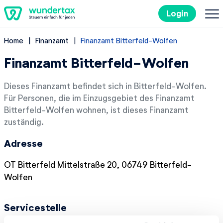
Login
Home
Finanzamt
Finanzamt Bitterfeld-Wolfen
So geht's
Finanzamt Bitterfeld-Wolfen
Kosten
Dieses Finanzamt befindet sich in Bitterfeld-Wolfen.
Für Personen, die im Einzugsgebiet des Finanzamt
Steuertipps
Bitterfeld-Wolfen wohnen, ist dieses Finanzamt
zuständig.
Steuer-Lexikon
Adresse
EN
OT Bitterfeld Mittelstraße 20, 06749 Bitterfeld-
Wolfen
Kostenlos ausprobieren
Servicestelle