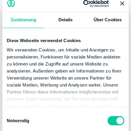
Montag:
08:00-12:00
Dienstag:
08:00-12:00, 13:00-17:00
Donnerstag:
08:00-12:00
Zustimmung
Details
Über Cookies
Freitag:
08:00-12:00
Kontaktinformation
Diese Webseite verwendet Cookies
Wir verwenden Cookies, um Inhalte und Anzeigen zu
Telefonnummer:
+49 34933450
personalisieren, Funktionen für soziale Medien anbieten
Fax:
+49 34933454600
zu können und die Zugriffe auf unsere Website zu
Website:
https://finanzamt.sachsen-
analysieren. Außerdem geben wir Informationen zu Ihrer
anhalt.de/finanzaemter-lsa/
Verwendung unserer Website an unsere Partner für
Bankverbindung
soziale Medien, Werbung und Analysen weiter. Unsere
Partner führen diese Informationen möglicherweise mit
Bank:
DEUTSCHE BUNDESBANK
weiteren Daten zusammen, die Sie ihnen bereitgestellt
BIC:
MARKDEF1810
haben oder die sie im Rahmen Ihrer Nutzung der Dienste
IBAN:
DE78810000000080501506
gesammelt haben.
E
Inhaber des Bankkontos:
Finanzamt Bitterfeld-
Notwendig
i
Wolfen
n