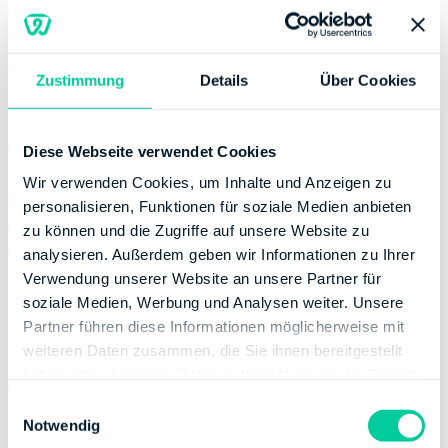
Mittwoch:
08:00-15:00
Donnerstag:
08:00-18:00
Freitag:
08:00-12:00
Zustimmung
Details
Über Cookies
Kontaktinformation
E-Mail:
poststelle@fa-dresden-
Diese Webseite verwendet Cookies
sued.smf.sachsen.de
Wir verwenden Cookies, um Inhalte und Anzeigen zu
Telefonnummer:
+49 35146910
personalisieren, Funktionen für soziale Medien anbieten
Fax:
+49 35146919999
zu können und die Zugriffe auf unsere Website zu
Website:
analysieren. Außerdem geben wir Informationen zu Ihrer
http://www.finanzamt.sachsen.de/dresden-
Verwendung unserer Website an unsere Partner für
sued.html
soziale Medien, Werbung und Analysen weiter. Unsere
Partner führen diese Informationen möglicherweise mit
Bankverbindung
weiteren Daten zusammen, die Sie ihnen bereitgestellt
haben oder die sie im Rahmen Ihrer Nutzung der Dienste
Bank:
DEUTSCHE BUNDESBANK
gesammelt haben.
E
BIC:
MARKDEF1860
Notwendig
i
IBAN:
DE86860000000086001534