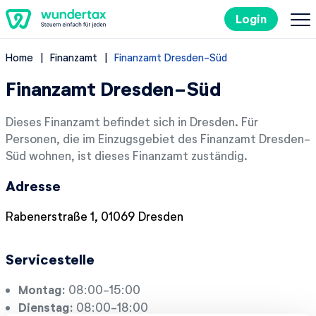
Login
Home
Finanzamt
Finanzamt Dresden-Süd
So geht's
Finanzamt Dresden-Süd
Kosten
Dieses Finanzamt befindet sich in Dresden. Für
Personen, die im Einzugsgebiet des Finanzamt Dresden-
Steuertipps
Süd wohnen, ist dieses Finanzamt zuständig.
Adresse
Steuer-Lexikon
Rabenerstraße 1, 01069 Dresden
EN
Servicestelle
Kostenlos ausprobieren
Montag:
08:00-15:00
Dienstag:
08:00-18:00