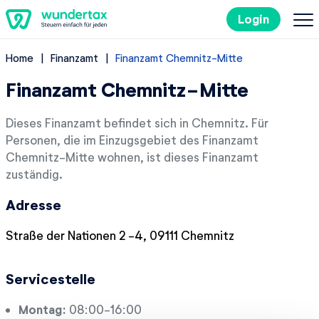
Login
Home
Finanzamt
Finanzamt Chemnitz-Mitte
So geht's
Finanzamt Chemnitz-Mitte
Kosten
Dieses Finanzamt befindet sich in Chemnitz. Für
Personen, die im Einzugsgebiet des Finanzamt
Steuertipps
Chemnitz-Mitte wohnen, ist dieses Finanzamt
zuständig.
Steuer-Lexikon
Adresse
EN
Straße der Nationen 2 -4, 09111 Chemnitz
Servicestelle
Kostenlos ausprobieren
Montag:
08:00-16:00