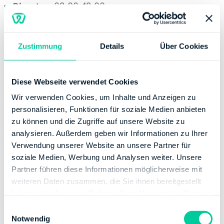
Dienstag:
08:00-18:00
Mittwoch:
08:00-14:00
Donnerstag:
08:00-18:00
Freitag:
08:00-12:00
Zustimmung
Details
Über Cookies
Kontaktinformation
Diese Webseite verwendet Cookies
E-Mail:
poststelle@fa-chemnitz-
Wir verwenden Cookies, um Inhalte und Anzeigen zu
mitte.smf.sachsen.de
personalisieren, Funktionen für soziale Medien anbieten
Telefonnummer:
+49 3714670
zu können und die Zugriffe auf unsere Website zu
Fax:
+49 3714679000
analysieren. Außerdem geben wir Informationen zu Ihrer
Website:
Verwendung unserer Website an unsere Partner für
http://www.finanzamt.sachsen.de/chemnitz-
soziale Medien, Werbung und Analysen weiter. Unsere
mitte.html
Partner führen diese Informationen möglicherweise mit
Bankverbindung
weiteren Daten zusammen, die Sie ihnen bereitgestellt
haben oder die sie im Rahmen Ihrer Nutzung der Dienste
Bank:
DEUTSCHE BUNDESBANK
gesammelt haben.
E
BIC:
MARKDEF1870
Notwendig
i