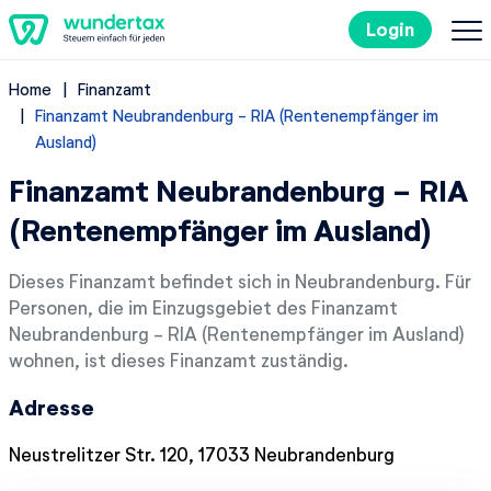
Login
Home
Finanzamt
So geht's
Finanzamt Neubrandenburg - RIA (Rentenempfänger im
Ausland)
Kosten
Finanzamt Neubrandenburg - RIA
(Rentenempfänger im Ausland)
Steuertipps
Dieses Finanzamt befindet sich in Neubrandenburg. Für
Steuer-Lexikon
Personen, die im Einzugsgebiet des Finanzamt
Neubrandenburg - RIA (Rentenempfänger im Ausland)
EN
wohnen, ist dieses Finanzamt zuständig.
Adresse
Kostenlos ausprobieren
Neustrelitzer Str. 120, 17033 Neubrandenburg