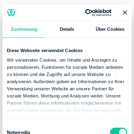
Servicestelle
Montag:
09:00-12:00
Dienstag:
09:00-12:00, 14:00-17:00
Zustimmung
Details
Über Cookies
Donnerstag:
09:00-12:00
Freitag:
09:00-12:00
Diese Webseite verwendet Cookies
Kontaktinformation
Wir verwenden Cookies, um Inhalte und Anzeigen zu
personalisieren, Funktionen für soziale Medien anbieten
E-Mail:
ria@finanzamt-neubrandenburg.de
zu können und die Zugriffe auf unsere Website zu
Telefonnummer:
+49 38558847000
analysieren. Außerdem geben wir Informationen zu Ihrer
Fax:
+49 38558847100
Verwendung unserer Website an unsere Partner für
Website:
http://www.finanzamt-neubrandenburg.de
soziale Medien, Werbung und Analysen weiter. Unsere
Partner führen diese Informationen möglicherweise mit
Bankverbindung
weiteren Daten zusammen, die Sie ihnen bereitgestellt
haben oder die sie im Rahmen Ihrer Nutzung der Dienste
Bank:
DEUTSCHE BUNDESBANK
gesammelt haben.
BIC:
MARKDEF1150
E
Notwendig
IBAN:
DE66150000000015001520
i