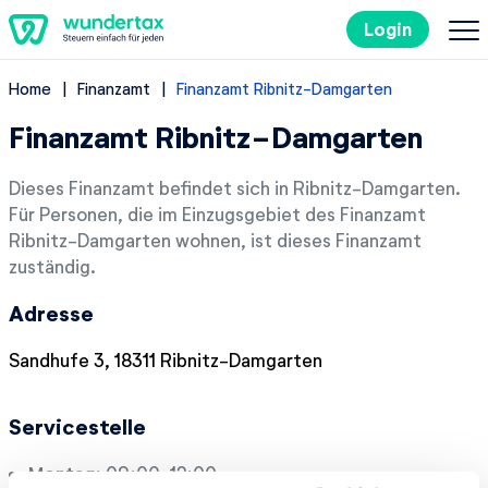
Login
Home
Finanzamt
Finanzamt Ribnitz-Damgarten
So geht's
Finanzamt Ribnitz-Damgarten
Kosten
Dieses Finanzamt befindet sich in Ribnitz-Damgarten.
Für Personen, die im Einzugsgebiet des Finanzamt
Steuertipps
Ribnitz-Damgarten wohnen, ist dieses Finanzamt
zuständig.
Steuer-Lexikon
Adresse
EN
Sandhufe 3, 18311 Ribnitz-Damgarten
Servicestelle
Kostenlos ausprobieren
Montag:
09:00-12:00