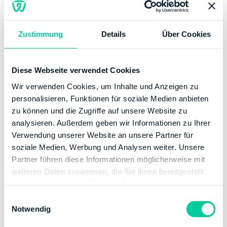
Dienstag:
09:00-12:00, 14:00-17:00
Donnerstag:
09:00-12:00
Freitag:
09:00-12:00
Zustimmung
Details
Über Cookies
Kontaktinformation
Diese Webseite verwendet Cookies
E-Mail:
poststelle@finanzamt-ribnitz-damgarten.de
Wir verwenden Cookies, um Inhalte und Anzeigen zu
Telefonnummer:
+49 38558845000
personalisieren, Funktionen für soziale Medien anbieten
Fax:
+49 38558845300
zu können und die Zugriffe auf unsere Website zu
Website:
http://www.finanzamt-ribnitz-
analysieren. Außerdem geben wir Informationen zu Ihrer
damgarten.de
Verwendung unserer Website an unsere Partner für
Bankverbindung
soziale Medien, Werbung und Analysen weiter. Unsere
Partner führen diese Informationen möglicherweise mit
Bank:
DEUTSCHE BUNDESBANK
weiteren Daten zusammen, die Sie ihnen bereitgestellt
BIC:
MARKDEF1130
haben oder die sie im Rahmen Ihrer Nutzung der Dienste
IBAN:
DE98130000000013001510
gesammelt haben.
E
Inhaber des Bankkontos:
Finanzamt Ribnitz-
Notwendig
i
Damgarten
n