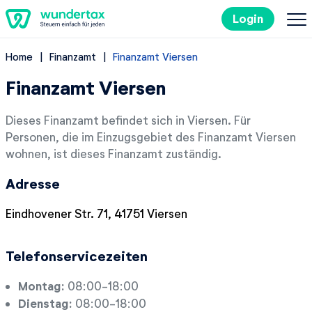
Login
Home
Finanzamt
Finanzamt Viersen
So geht's
Finanzamt Viersen
Kosten
Dieses Finanzamt befindet sich in Viersen. Für
Personen, die im Einzugsgebiet des Finanzamt Viersen
Steuertipps
wohnen, ist dieses Finanzamt zuständig.
Adresse
Steuer-Lexikon
Eindhovener Str. 71, 41751 Viersen
EN
Telefonservicezeiten
Kostenlos ausprobieren
Montag:
08:00-18:00
Dienstag:
08:00-18:00