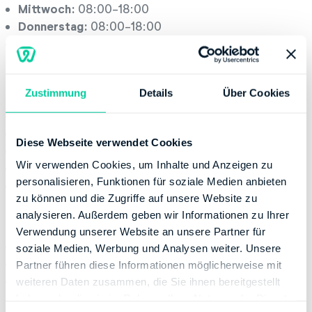
Mittwoch:
08:00-18:00
Donnerstag:
08:00-18:00
Freitag:
08:00-16:00
Servicestelle
Zustimmung
Details
Über Cookies
Montag:
08:00-13:00
Dienstag:
08:00-13:00
Diese Webseite verwendet Cookies
Mittwoch:
08:00-13:00
Wir verwenden Cookies, um Inhalte und Anzeigen zu
Donnerstag:
08:00-17:00
personalisieren, Funktionen für soziale Medien anbieten
Freitag:
08:00-12:00
zu können und die Zugriffe auf unsere Website zu
Kontaktinformation
analysieren. Außerdem geben wir Informationen zu Ihrer
Verwendung unserer Website an unsere Partner für
Telefonnummer:
+49 21116551655
soziale Medien, Werbung und Analysen weiter. Unsere
Fax:
+49 80010092675102
Partner führen diese Informationen möglicherweise mit
Website:
http://www.finanzamt.nrw.de
weiteren Daten zusammen, die Sie ihnen bereitgestellt
haben oder die sie im Rahmen Ihrer Nutzung der Dienste
Bankverbindung