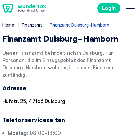
Login
Home
Finanzamt
Finanzamt Duisburg-Hamborn
So geht's
Finanzamt Duisburg-Hamborn
Kosten
Dieses Finanzamt befindet sich in Duisburg. Für
Personen, die im Einzugsgebiet des Finanzamt
Steuertipps
Duisburg-Hamborn wohnen, ist dieses Finanzamt
zuständig.
Steuer-Lexikon
Adresse
EN
Hufstr. 25, 47166 Duisburg
Telefonservicezeiten
Kostenlos ausprobieren
Montag:
08:00-18:00