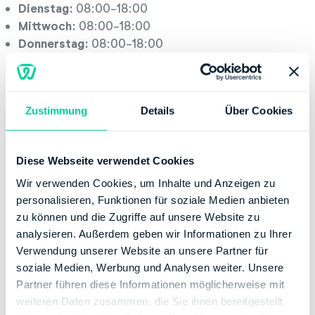
Dienstag:
08:00-18:00
Mittwoch:
08:00-18:00
Donnerstag:
08:00-18:00
Freitag:
08:00-16:00
Servicestelle
Zustimmung
Details
Über Cookies
Montag:
08:00-13:00
Dienstag:
08:00-13:00
Diese Webseite verwendet Cookies
Mittwoch:
08:00-13:00
Wir verwenden Cookies, um Inhalte und Anzeigen zu
Donnerstag:
08:00-17:00
personalisieren, Funktionen für soziale Medien anbieten
Freitag:
08:00-12:00
zu können und die Zugriffe auf unsere Website zu
Kontaktinformation
analysieren. Außerdem geben wir Informationen zu Ihrer
Verwendung unserer Website an unsere Partner für
Telefonnummer:
+49 21116551655
soziale Medien, Werbung und Analysen weiter. Unsere
Fax:
+49 80010092675107
Partner führen diese Informationen möglicherweise mit
Website:
http://www.finanzamt.nrw.de
weiteren Daten zusammen, die Sie ihnen bereitgestellt