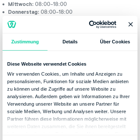
Mittwoch:
08:00-18:00
Donnerstag:
08:00-18:00
Freitag:
08:00-16:00
Servicestelle
Zustimmung
Details
Über Cookies
Montag:
08:00-13:00
Dienstag:
08:00-13:00
Diese Webseite verwendet Cookies
Mittwoch:
08:00-13:00
Wir verwenden Cookies, um Inhalte und Anzeigen zu
Donnerstag:
08:00-17:00
personalisieren, Funktionen für soziale Medien anbieten
Freitag:
08:00-12:00
zu können und die Zugriffe auf unsere Website zu
Kontaktinformation
analysieren. Außerdem geben wir Informationen zu Ihrer
Verwendung unserer Website an unsere Partner für
Telefonnummer:
+49 21116551655
soziale Medien, Werbung und Analysen weiter. Unsere
Fax:
+49 80010092675111
Partner führen diese Informationen möglicherweise mit
Website:
http://www.finanzamt.nrw.de
weiteren Daten zusammen, die Sie ihnen bereitgestellt
haben oder die sie im Rahmen Ihrer Nutzung der Dienste
Bankverbindung