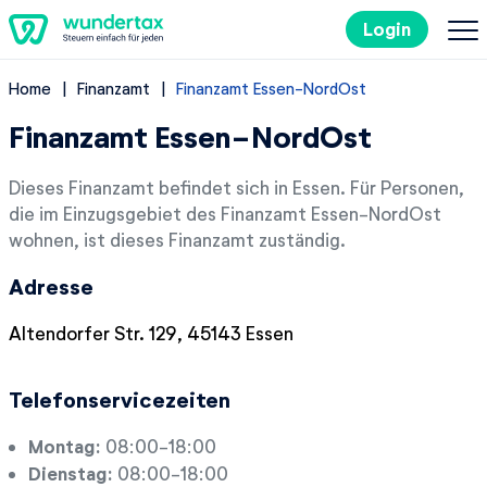
Login
Home
Finanzamt
Finanzamt Essen-NordOst
So geht's
Finanzamt Essen-NordOst
Kosten
Dieses Finanzamt befindet sich in Essen. Für Personen,
die im Einzugsgebiet des Finanzamt Essen-NordOst
Steuertipps
wohnen, ist dieses Finanzamt zuständig.
Adresse
Steuer-Lexikon
Altendorfer Str. 129, 45143 Essen
EN
Telefonservicezeiten
Kostenlos ausprobieren
Montag:
08:00-18:00
Dienstag:
08:00-18:00