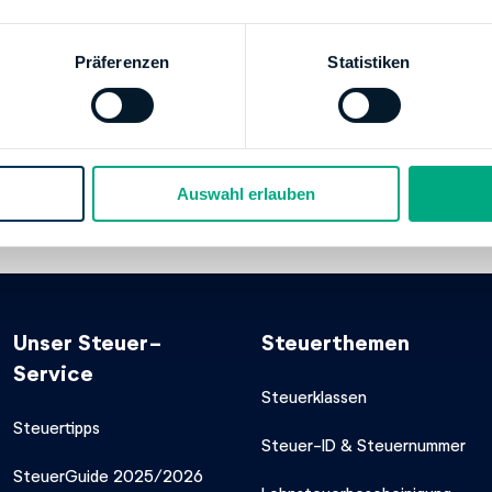
092675139
/www.finanzamt.nrw.de
Präferenzen
Statistiken
g
 BUNDESBANK
00
Auswahl erlauben
00000033001504
kkontos:
Finanzamt Velbert
Unser Steuer-
Steuerthemen
Service
Steuerklassen
Steuertipps
Steuer-ID & Steuernummer
SteuerGuide 2025/2026