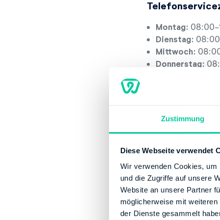
Telefonservice
Montag:
08:00-
Dienstag:
08:00
Mittwoch:
08:00
Donnerstag:
08:
Freitag:
08:00-1
Servicestelle
Zustimmung
Montag:
08:00-
Dienstag:
08:00
Mittwoch:
08:00
Diese Webseite verwendet 
Donnerstag:
08:
Wir verwenden Cookies, um I
Freitag:
08:00-1
und die Zugriffe auf unsere 
Website an unsere Partner fü
Kontaktinforma
möglicherweise mit weiteren
der Dienste gesammelt habe
Telefonnummer: