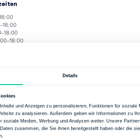
zeiten
18:00
-18:00
-18:00
00-18:00
6:00
Details
13:00
-13:00
-13:00
Cookies
00-17:00
nhalte und Anzeigen zu personalisieren, Funktionen für soziale
2:00
Website zu analysieren. Außerdem geben wir Informationen zu I
r soziale Medien, Werbung und Analysen weiter. Unsere Partner
tion
 Daten zusammen, die Sie ihnen bereitgestellt haben oder die s
n.
+49 21116551655