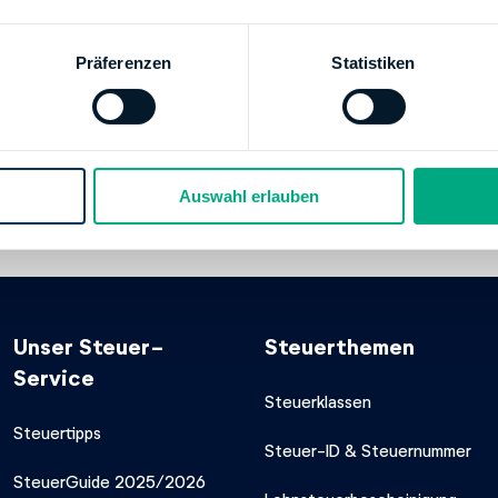
092675221
/www.finanzamt.nrw.de
Präferenzen
Statistiken
g
 BUNDESBANK
70
Auswahl erlauben
00000037001513
kkontos:
Finanzamt Wipperfürth
Unser Steuer-
Steuerthemen
Service
Steuerklassen
Steuertipps
Steuer-ID & Steuernummer
SteuerGuide 2025/2026