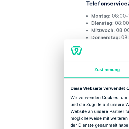
Telefonservice
Montag:
08:00-
Dienstag:
08:00
Mittwoch:
08:00
Donnerstag:
08:
Freitag:
08:00-1
Servicestelle
Zustimmung
Montag:
08:00-
Dienstag:
08:00
Mittwoch:
08:00
Diese Webseite verwendet 
Donnerstag:
08:
Wir verwenden Cookies, um I
Freitag:
08:00-1
und die Zugriffe auf unsere 
Website an unsere Partner fü
Kontaktinforma
möglicherweise mit weiteren
der Dienste gesammelt habe
Telefonnummer: