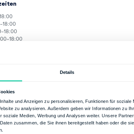
zeiten
18:00
-18:00
-18:00
00-18:00
6:00
Details
13:00
-13:00
-13:00
Cookies
00-17:00
nhalte und Anzeigen zu personalisieren, Funktionen für soziale
2:00
Website zu analysieren. Außerdem geben wir Informationen zu I
r soziale Medien, Werbung und Analysen weiter. Unsere Partner
tion
 Daten zusammen, die Sie ihnen bereitgestellt haben oder die s
n.
+49 21116551655