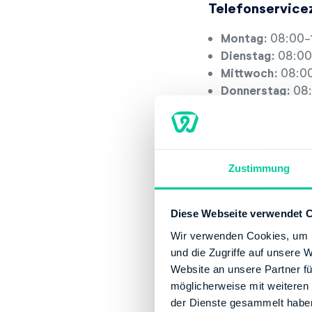
Telefonservice
Montag:
08:00-
Dienstag:
08:00
Mittwoch:
08:00
Donnerstag:
08:
Freitag:
08:00-1
Servicestelle
Zustimmung
Montag:
08:00-
Dienstag:
08:00
Mittwoch:
08:00
Diese Webseite verwendet 
Donnerstag:
08:
Wir verwenden Cookies, um I
Freitag:
08:00-1
und die Zugriffe auf unsere 
Website an unsere Partner fü
Kontaktinforma
möglicherweise mit weiteren
der Dienste gesammelt habe
Telefonnummer: