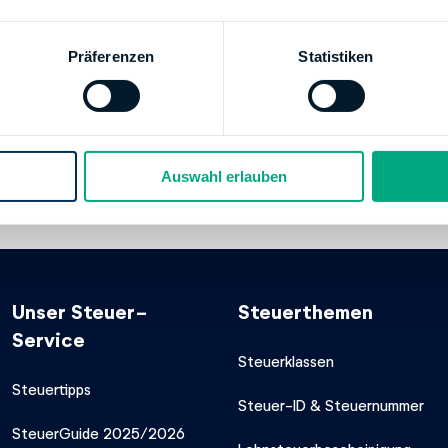
092675329
/www.finanzamt.nrw.de
Präferenzen
Statistiken
g
 BUNDESBANK
80
Auswahl erlauben
00000048001505
kkontos:
Finanzamt Lemgo
Unser Steuer-
Steuerthemen
Service
Steuerklassen
Steuertipps
Steuer-ID & Steuernummer
SteuerGuide 2025/2026