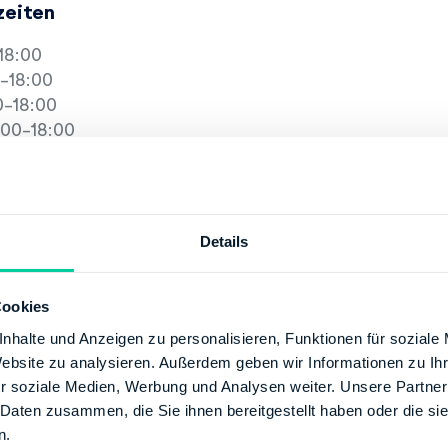
zeiten
18:00
-18:00
-18:00
00-18:00
6:00
Details
13:00
-13:00
-13:00
Cookies
00-17:00
nhalte und Anzeigen zu personalisieren, Funktionen für soziale
2:00
Website zu analysieren. Außerdem geben wir Informationen zu I
r soziale Medien, Werbung und Analysen weiter. Unsere Partner
tion
 Daten zusammen, die Sie ihnen bereitgestellt haben oder die s
n.
+49 21116551655