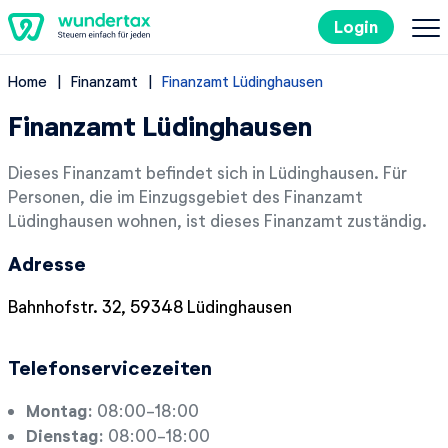
Login
Home
Finanzamt
Finanzamt Lüdinghausen
So geht's
Finanzamt Lüdinghausen
Kosten
Dieses Finanzamt befindet sich in Lüdinghausen. Für
Personen, die im Einzugsgebiet des Finanzamt
Steuertipps
Lüdinghausen wohnen, ist dieses Finanzamt zuständig.
Adresse
Steuer-Lexikon
Bahnhofstr. 32, 59348 Lüdinghausen
EN
Telefonservicezeiten
Kostenlos ausprobieren
Montag:
08:00-18:00
Dienstag:
08:00-18:00