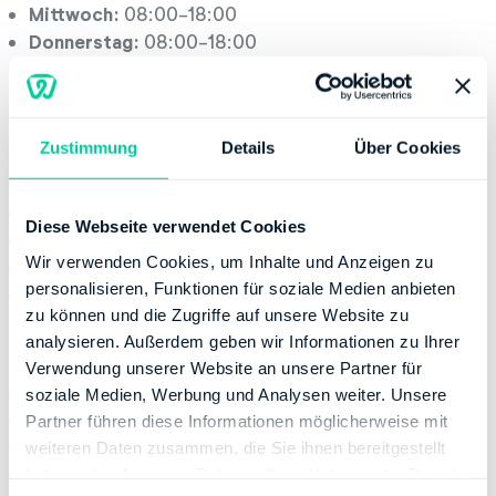
Mittwoch:
08:00-18:00
Donnerstag:
08:00-18:00
Freitag:
08:00-16:00
Servicestelle
Zustimmung
Details
Über Cookies
Montag:
08:00-13:00
Dienstag:
08:00-13:00
Diese Webseite verwendet Cookies
Mittwoch:
08:00-13:00
Wir verwenden Cookies, um Inhalte und Anzeigen zu
Donnerstag:
08:00-17:00
personalisieren, Funktionen für soziale Medien anbieten
Freitag:
08:00-12:00
zu können und die Zugriffe auf unsere Website zu
Kontaktinformation
analysieren. Außerdem geben wir Informationen zu Ihrer
Verwendung unserer Website an unsere Partner für
Telefonnummer:
+49 21116551655
soziale Medien, Werbung und Analysen weiter. Unsere
Fax:
+49 80010092675333
Partner führen diese Informationen möglicherweise mit
Website:
http://www.finanzamt.nrw.de
weiteren Daten zusammen, die Sie ihnen bereitgestellt
haben oder die sie im Rahmen Ihrer Nutzung der Dienste
Bankverbindung