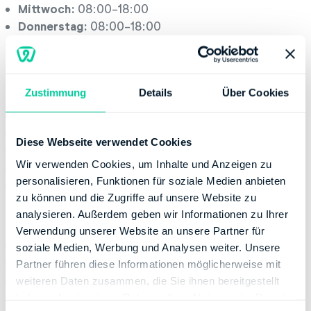
Mittwoch:
08:00-18:00
Donnerstag:
08:00-18:00
Freitag:
08:00-16:00
Servicestelle
Zustimmung
Details
Über Cookies
Montag:
08:00-13:00
Dienstag:
08:00-13:00
Diese Webseite verwendet Cookies
Mittwoch:
08:00-13:00
Wir verwenden Cookies, um Inhalte und Anzeigen zu
Donnerstag:
08:00-17:00
personalisieren, Funktionen für soziale Medien anbieten
Freitag:
08:00-12:00
zu können und die Zugriffe auf unsere Website zu
Kontaktinformation
analysieren. Außerdem geben wir Informationen zu Ihrer
Verwendung unserer Website an unsere Partner für
Telefonnummer:
+49 21116551655
soziale Medien, Werbung und Analysen weiter. Unsere
Fax:
+49 80010092675342
Partner führen diese Informationen möglicherweise mit
Website:
http://www.finanzamt.nrw.de
weiteren Daten zusammen, die Sie ihnen bereitgestellt
haben oder die sie im Rahmen Ihrer Nutzung der Dienste
Bankverbindung