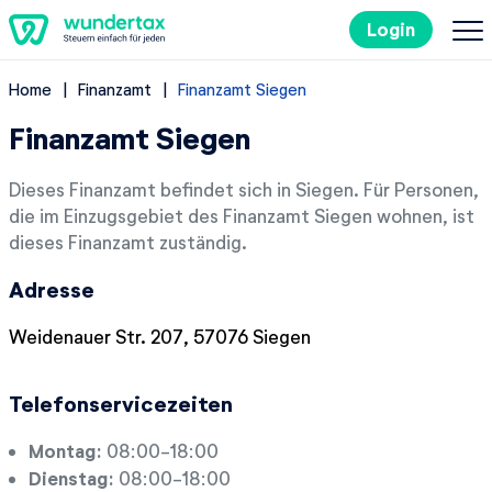
Login
Home
Finanzamt
Finanzamt Siegen
So geht's
Finanzamt Siegen
Kosten
Dieses Finanzamt befindet sich in Siegen. Für Personen,
die im Einzugsgebiet des Finanzamt Siegen wohnen, ist
Steuertipps
dieses Finanzamt zuständig.
Adresse
Steuer-Lexikon
Weidenauer Str. 207, 57076 Siegen
EN
Telefonservicezeiten
Kostenlos ausprobieren
Montag:
08:00-18:00
Dienstag:
08:00-18:00