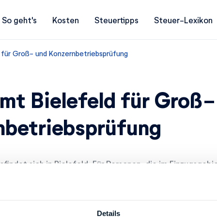
So geht's
Kosten
Steuertipps
Steuer-Lexikon
d für Groß- und Konzernbetriebsprüfung
mt Bielefeld für Groß-
nbetriebsprüfung
findet sich in Bielefeld. Für Personen, die im Einzugsgeb
- und Konzernbetriebsprüfung wohnen, ist dieses Finanzam
Details