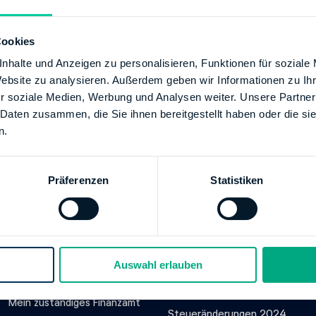
90, 33607 Bielefeld
Cookies
tion
nhalte und Anzeigen zu personalisieren, Funktionen für soziale
+49 5215480
Website zu analysieren. Außerdem geben wir Informationen zu I
092675371
r soziale Medien, Werbung und Analysen weiter. Unsere Partner
/www.finanzamt.nrw.de
 Daten zusammen, die Sie ihnen bereitgestellt haben oder die s
n.
Präferenzen
Statistiken
Unser Steuer-
Steuerthemen
Service
Steuerklassen
Steuertipps
Steuer-ID & Steuernummer
Auswahl erlauben
SteuerGuide 2025/2026
Lohnsteuerbescheinigung
Mein zuständiges Finanzamt
Steueränderungen 2024