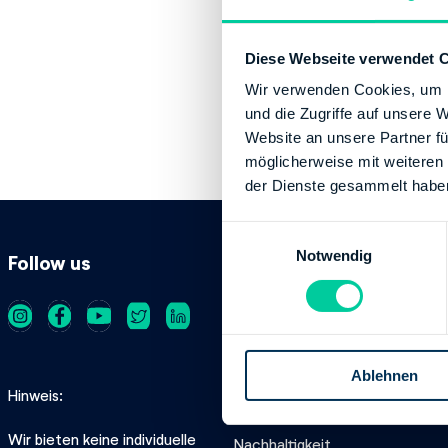
Ravensberger Str. 
Diese Webseite verwendet 
Kontaktinforma
Wir verwenden Cookies, um I
Telefonnummer:
und die Zugriffe auf unsere 
Fax:
+49 80010
Website an unsere Partner fü
Website:
http:/
möglicherweise mit weiteren
der Dienste gesammelt habe
E
Notwendig
i
Follow us
Produkt
n
w
Kosten
i
l
Sicherheit
Ablehnen
l
Hinweis
Datenschutz
i
g
Wir bieten keine individuelle
Nachhaltigkeit