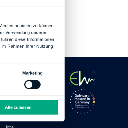
 Medien anbieten zu können
hrer Verwendung unserer
 führen diese Informationen
ie im Rahmen Ihrer Nutzung
Marketing
Unternehmen
Über uns
Presse
Alle zulassen
Impressum
Jobs