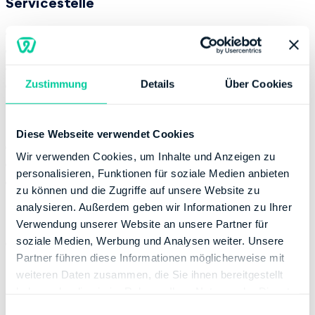
Servicestelle
Montag:
08:00-12:00
Dienstag:
08:00-12:00
Donnerstag:
08:00-12:00
Zustimmung
Details
Über Cookies
Freitag:
08:00-12:00
Kontaktinformation
Diese Webseite verwendet Cookies
Telefonnummer:
+49 8912520
Wir verwenden Cookies, um Inhalte und Anzeigen zu
Fax:
+49 8912527777
personalisieren, Funktionen für soziale Medien anbieten
Website:
http://www.finanzamt-muenchen.de
zu können und die Zugriffe auf unsere Website zu
analysieren. Außerdem geben wir Informationen zu Ihrer
Bankverbindung
Verwendung unserer Website an unsere Partner für
soziale Medien, Werbung und Analysen weiter. Unsere
Bank:
DEUTSCHE BUNDESBANK
Partner führen diese Informationen möglicherweise mit
BIC:
MARKDEF1700
weiteren Daten zusammen, die Sie ihnen bereitgestellt
IBAN:
DE05700000000070001506
haben oder die sie im Rahmen Ihrer Nutzung der Dienste
Inhaber des Bankkontos:
Freistaat Bayern
gesammelt haben.
E