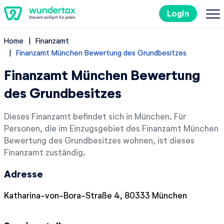
Login
Home
Finanzamt
So geht's
Finanzamt München Bewertung des Grundbesitzes
Finanzamt München Bewertung
Kosten
des Grundbesitzes
Steuertipps
Dieses Finanzamt befindet sich in München. Für
Personen, die im Einzugsgebiet des Finanzamt München
Steuer-Lexikon
Bewertung des Grundbesitzes wohnen, ist dieses
Finanzamt zuständig.
EN
Adresse
Katharina-von-Bora-Straße 4, 80333 München
Kostenlos ausprobieren