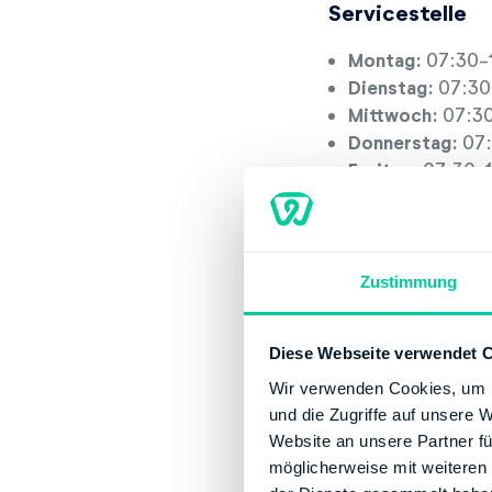
Servicestelle
Montag:
07:30-
Dienstag:
07:30
Mittwoch:
07:30
Donnerstag:
07:
Freitag:
07:30-1
Kontaktinforma
Telefonnummer:
Zustimmung
Fax:
+49 817125
Website:
http:/
Diese Webseite verwendet 
Bankverbindun
Wir verwenden Cookies, um I
Bank:
DEUTSCHE
und die Zugriffe auf unsere 
Website an unsere Partner fü
BIC:
MARKDEF17
möglicherweise mit weiteren
IBAN:
DE857000