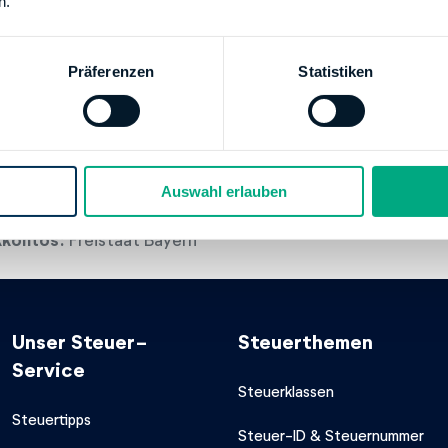
n.
kkontos:
Freistaat Bayern
HE LANDESBANK, MUENCHEN
XXX
Präferenzen
Statistiken
500000004360479
kkontos:
Freistaat Bayern
 BANK GMBH (HYPOVEREINSBANK)
466
Auswahl erlauben
11940019015963
kkontos:
Freistaat Bayern
Unser Steuer-
Steuerthemen
Service
Steuerklassen
Steuertipps
Steuer-ID & Steuernummer