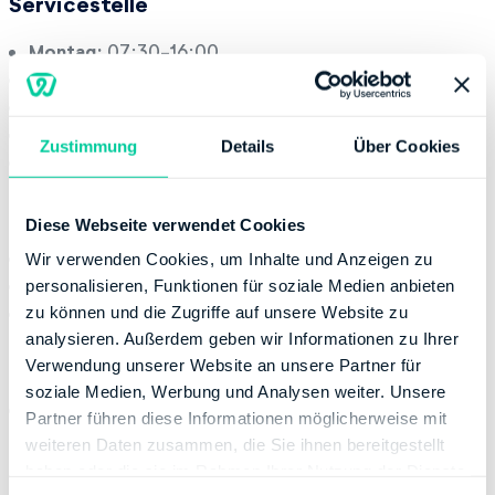
Servicestelle
Montag:
07:30-16:00
Dienstag:
07:30-16:00
Mittwoch:
07:30-16:00
Donnerstag:
07:30-18:00
Zustimmung
Details
Über Cookies
Freitag:
07:30-12:30
Kontaktinformation
Diese Webseite verwendet Cookies
Telefonnummer:
+49 8912520
Wir verwenden Cookies, um Inhalte und Anzeigen zu
Fax:
+49 8912521991
personalisieren, Funktionen für soziale Medien anbieten
Website:
http://www.finanzamt-muenchen.de
zu können und die Zugriffe auf unsere Website zu
analysieren. Außerdem geben wir Informationen zu Ihrer
Bankverbindung
Verwendung unserer Website an unsere Partner für
soziale Medien, Werbung und Analysen weiter. Unsere
Bank:
DEUTSCHE BUNDESBANK
Partner führen diese Informationen möglicherweise mit
BIC:
MARKDEF1700
weiteren Daten zusammen, die Sie ihnen bereitgestellt
IBAN:
DE05700000000070001506
haben oder die sie im Rahmen Ihrer Nutzung der Dienste
Inhaber des Bankkontos:
Freistaat Bayern