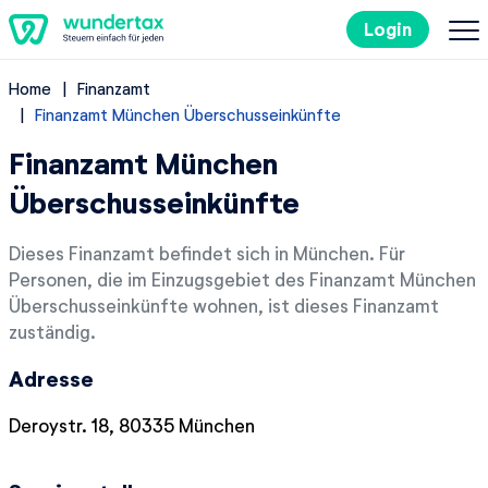
Login
Home
Finanzamt
So geht's
Finanzamt München Überschusseinkünfte
Finanzamt München
Kosten
Überschusseinkünfte
Steuertipps
Dieses Finanzamt befindet sich in München. Für
Personen, die im Einzugsgebiet des Finanzamt München
Steuer-Lexikon
Überschusseinkünfte wohnen, ist dieses Finanzamt
zuständig.
EN
Adresse
Deroystr. 18, 80335 München
Kostenlos ausprobieren