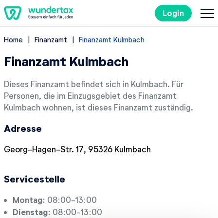
Login
Home
Finanzamt
Finanzamt Kulmbach
So geht's
Finanzamt Kulmbach
Kosten
Dieses Finanzamt befindet sich in Kulmbach. Für
Personen, die im Einzugsgebiet des Finanzamt
Steuertipps
Kulmbach wohnen, ist dieses Finanzamt zuständig.
Adresse
Steuer-Lexikon
Georg-Hagen-Str. 17, 95326 Kulmbach
EN
Servicestelle
Kostenlos ausprobieren
Montag:
08:00-13:00
Dienstag:
08:00-13:00