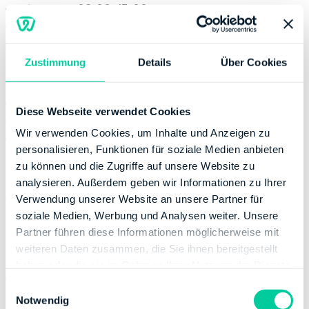
Mittwoch:
08:00-13:00
Donnerstag:
08:00-13:00, 14:00-17:00
Freitag:
08:00-12:00
Zustimmung
Details
Über Cookies
Kontaktinformation
Telefonnummer:
+49 92216500
Diese Webseite verwendet Cookies
Fax:
+49 9221650283
Wir verwenden Cookies, um Inhalte und Anzeigen zu
Website:
http://www.finanzamt-kulmbach.de
personalisieren, Funktionen für soziale Medien anbieten
Bankverbindung
zu können und die Zugriffe auf unsere Website zu
analysieren. Außerdem geben wir Informationen zu Ihrer
Bank:
DEUTSCHE BUNDESBANK
Verwendung unserer Website an unsere Partner für
BIC:
MARKDEF1700
soziale Medien, Werbung und Analysen weiter. Unsere
IBAN:
DE69700000000070001518
Partner führen diese Informationen möglicherweise mit
Inhaber des Bankkontos:
Freistaat Bayern
weiteren Daten zusammen, die Sie ihnen bereitgestellt
haben oder die sie im Rahmen Ihrer Nutzung der Dienste
Bank:
SPARKASSE HOCHFRANKEN
gesammelt haben.
E
BIC:
BYLADEM1HOF
Notwendig
i