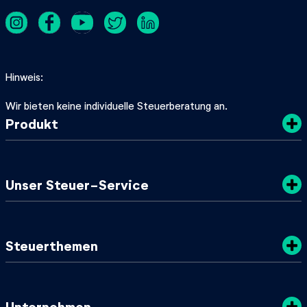
Hinweis
Wir bieten keine individuelle Steuerberatung an.
Produkt
Kosten
Unser Steuer-Service
Sicherheit
Datenschutz
Steuertipps
Steuerthemen
Nachhaltigkeit
SteuerGuide 2025/2026
AGB
Mein zuständiges Finanzamt
Steuerklassen
Unternehmen