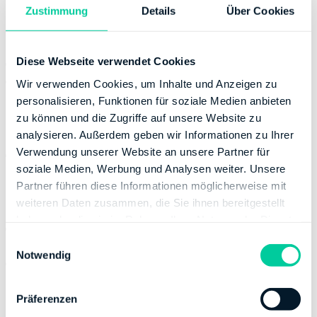
Zustimmung
Details
Über Cookies
Main-Kinzig-Kreis
Diese Webseite verwendet Cookies
Finanzamt Gelnhausen
2619
Finanzamt Hanau
2622
Wir verwenden Cookies, um Inhalte und Anzeigen zu
personalisieren, Funktionen für soziale Medien anbieten
zu können und die Zugriffe auf unsere Website zu
Main-Taunus-Kreis
analysieren. Außerdem geben wir Informationen zu Ihrer
Verwendung unserer Website an unsere Partner für
Finanzamt Hofheim am Taunus
2646
soziale Medien, Werbung und Analysen weiter. Unsere
Partner führen diese Informationen möglicherweise mit
Marburg-Biedenkopf
weiteren Daten zusammen, die Sie ihnen bereitgestellt
haben oder die sie im Rahmen Ihrer Nutzung der Dienste
Finanzamt Marburg-Biedenkopf
2606
gesammelt haben.
E
Verwaltungsstelle Biedenkopf
Notwendig
i
Finanzamt Marburg-Biedenkopf
2631
n
Verwaltungsstelle Marburg
w
Präferenzen
i