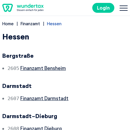
Login
Home
Finanzamt
Hessen
So geht's
Hessen
Kosten
Bergstraße
Steuertipps
Finanzamt Bensheim
2605
Steuer-Lexikon
Darmstadt
EN
Finanzamt Darmstadt
2607
Darmstadt-Dieburg
Kostenlos ausprobieren
Finanzamt Dieburg
2608