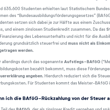
d 635.600 Studenten erhielten laut Statistischem Bundes
men des “Bundesausbildungsförderungsgesetzes” (BAföG
denten setzen sich dabei je zur Hälfte aus einem Zuschus
s, und einem zinslosen Studienkredit zusammen. Da das
S
 Finanzierung des Lebensunterhalts und nicht für die Ausbil
derung grundsätzlich steuerfrei und
muss nicht als Einko
getragen werden
.
 allerdings durch das sogenannte
Aufstiegs-BAföG
(“Me
bildungskosten bezahlt bekommt, muss diese Förderungen
uererklärung angeben
. Hierdurch reduziert sich die Steu
bungskosten. Für Studenten kommt das Meister-BAföG in 
nn ich die BAföG-Rückzahlung von der Steuer 
 Teil des
BAföG
, der als zinsloser Kredit vergeben und sp