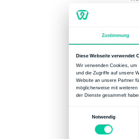
and
Wer
Zustimmung
Diese Webseite verwendet 
Wir verwenden Cookies, um I
und die Zugriffe auf unsere 
Website an unsere Partner fü
Kr
möglicherweise mit weiteren
der Dienste gesammelt habe
E
Notwendig
i
n
w