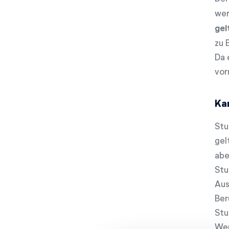
wer
gel
zu 
Da 
vor
Ka
Stu
gel
abe
Stu
Aus
Ber
Stu
Wer