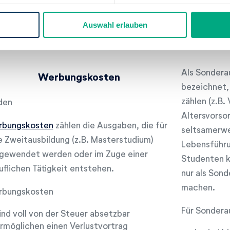
Auswahl erlauben
Als Sonder
Werbungskosten
bezeichnet,
zählen (z.B.
den
Altersvorsor
bungskosten
zählen die Ausgaben, die für
seltsamerwe
e Zweitausbildung (z.B. Masterstudium)
Lebensführu
gewendet werden oder im Zuge einer
Studenten k
uflichen Tätigkeit entstehen.
nur als Son
machen.
bungskosten
Für Sondera
ind voll von der Steuer absetzbar
rmöglichen einen Verlustvortrag