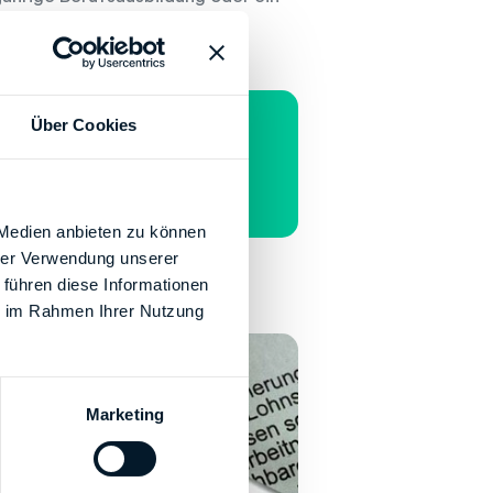
Zinsen ebenfalls als
Über Cookies
 zurückholen!
 Medien anbieten zu können
hrer Verwendung unserer
 führen diese Informationen
gaben absetzen?
ie im Rahmen Ihrer Nutzung
Marketing