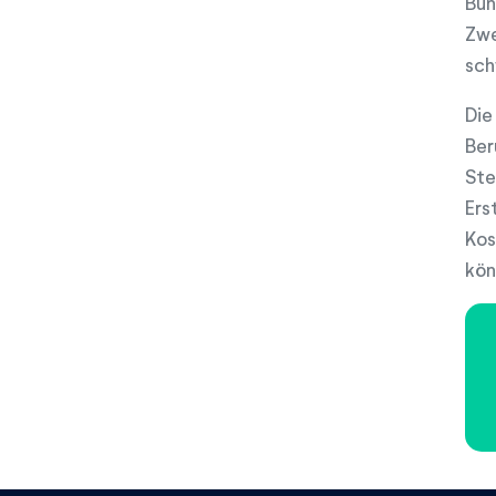
Bun
Zwe
sch
Die
Ber
Ste
Ers
Kos
kön