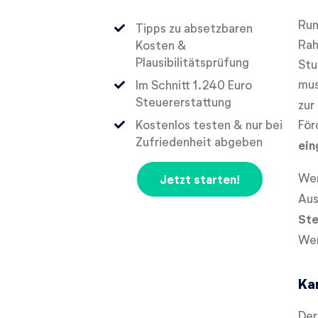
Run
Tipps zu absetzbaren
Rah
Kosten &
Plausibilitätsprüfung
Stu
mus
Im Schnitt
Euro
Steuererstattung
zur
Kostenlos testen & nur bei
För
Zufriedenheit abgeben
ein
Wer
Jetzt starten!
Aus
Ste
Wer
Ka
Der