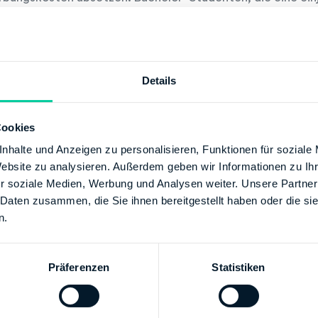
eres Bachelor-Studium abgeschlossen haben, können ihre 
bungskosten absetzen.
Details
Jetzt anmelden und Studienkosten
Kostenlos ausprobieren!
Cookies
nhalte und Anzeigen zu personalisieren, Funktionen für soziale
Website zu analysieren. Außerdem geben wir Informationen zu I
r soziale Medien, Werbung und Analysen weiter. Unsere Partner
editzinsen als Werbungskosten oder Sonderaus
 Daten zusammen, die Sie ihnen bereitgestellt haben oder die s
n.
Präferenzen
Statistiken