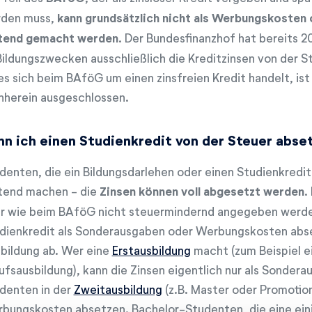
den muss,
kann grundsätzlich nicht als Werbungskosten
tend gemacht werden
. Der Bundesfinanzhof hat bereits 2
Bildungszwecken ausschließlich die Kreditzinsen von der 
es sich beim BAföG um einen zinsfreien Kredit handelt, ist
nherein ausgeschlossen.
nn ich einen Studienkredit von der Steuer abse
denten, die ein Bildungsdarlehen oder einen Studienkredit
tend machen - die
Zinsen können voll abgesetzt werden
.
r wie beim BAföG nicht steuermindernd angegeben werden
dienkredit als Sonderausgaben oder Werbungskosten abset
bildung ab. Wer eine
Erstausbildung
macht (zum Beispiel e
ufsausbildung), kann die Zinsen eigentlich nur als Sonde
denten in der
Zweitausbildung
(z.B. Master oder Promotion
bungskosten absetzen. Bachelor-Studenten, die eine einj