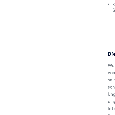
k
S
Di
Wen
von
sei
sch
Ung
ein
let