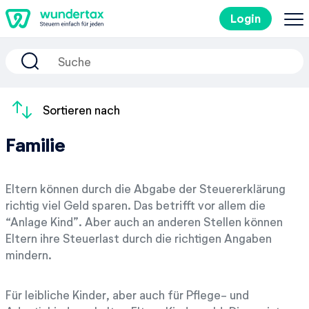
Login
So geht's
Kosten
Sortieren nach
Familie
Steuertipps
Steuer-Lexikon
Eltern können durch die Abgabe der Steuererklärung
richtig viel Geld sparen. Das betrifft vor allem die
“Anlage Kind”. Aber auch an anderen Stellen können
EN
Eltern ihre Steuerlast durch die richtigen Angaben
mindern.
Kostenlos ausprobieren
Für leibliche Kinder, aber auch für Pflege- und