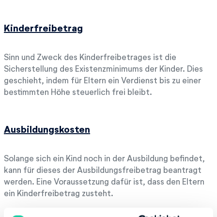
Kinderfreibetrag
Sinn und Zweck des Kinderfreibetrages ist die
Sicherstellung des Existenzminimums der Kinder. Dies
geschieht, indem für Eltern ein Verdienst bis zu einer
bestimmten Höhe steuerlich frei bleibt.
Ausbildungskosten
Solange sich ein Kind noch in der Ausbildung befindet,
kann für dieses der Ausbildungsfreibetrag beantragt
werden. Eine Voraussetzung dafür ist, dass den Eltern
ein Kinderfreibetrag zusteht.