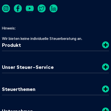
Hinweis
Wir bieten keine individuelle Steuerberatung an.
Produkt
Kosten
Unser Steuer-Service
Sicherheit
Datenschutz
Steuertipps
Steuerthemen
Nachhaltigkeit
SteuerGuide 2025/2026
AGB
Mein zuständiges Finanzamt
Steuerklassen