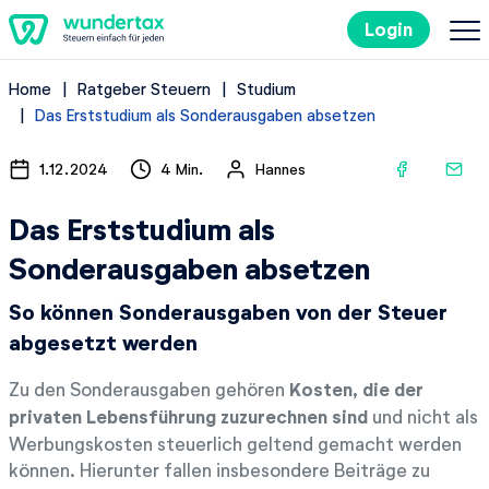
Login
Home
Ratgeber Steuern
Studium
So geht's
Das Erststudium als Sonderausgaben absetzen
Kosten
1.12.2024
4 Min.
Hannes
Das Erststudium als
Steuertipps
Sonderausgaben absetzen
Steuer-Lexikon
So können Sonderausgaben von der Steuer
abgesetzt werden
EN
Zu den Sonderausgaben gehören
Kosten, die der
privaten Lebensführung zuzurechnen sind
und nicht als
Kostenlos ausprobieren
Werbungskosten steuerlich geltend gemacht werden
können. Hierunter fallen insbesondere Beiträge zu