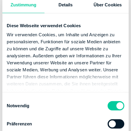
Zustimmung
Details
Über Cookies
Diese Webseite verwendet Cookies
Wir verwenden Cookies, um Inhalte und Anzeigen zu
personalisieren, Funktionen für soziale Medien anbieten
zu können und die Zugriffe auf unsere Website zu
Werbungskosten
analysieren. Außerdem geben wir Informationen zu Ihrer
Sonderausgaben
Verwendung unserer Website an unsere Partner für
Unter
soziale Medien, Werbung und Analysen weiter. Unsere
Als Sonderausgaben
Partner führen diese Informationen möglicherweise mit
Werbungskosten
fallen
werden Aufwendungen
weiteren Daten zusammen, die Sie ihnen bereitgestellt
alle Ausgaben, die für ein
bezeichnet, die zur
haben oder die sie im Rahmen Ihrer Nutzung der Dienste
Studium oder eine
privaten Lebensführung
gesammelt haben.
Ausbildung aufgewendet
E
zählen (zum Beispiel
Notwendig
werden oder durch eine
i
Versicherungen und
berufliche Tätigkeit
n
Altersvorsorge). Eine
entstehen.
w
Präferenzen
Erstausbildung zählt
Werbungskosten sind:
i