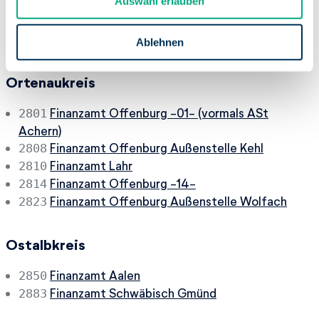
Auswahl erlauben
s
Finanzamt Mosbach
2840
w
Finanzamt Mosbach Außenstelle Walldürn
2846
a
Ablehnen
h
l
Ortenaukreis
Finanzamt Offenburg -01- (vormals ASt
2801
Achern)
Finanzamt Offenburg Außenstelle Kehl
2808
Finanzamt Lahr
2810
Finanzamt Offenburg -14-
2814
Finanzamt Offenburg Außenstelle Wolfach
2823
Ostalbkreis
Finanzamt Aalen
2850
Finanzamt Schwäbisch Gmünd
2883