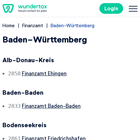
Login
Home
Finanzamt
Baden-Württemberg
So geht's
Baden-Württemberg
Kosten
Alb-Donau-Kreis
Steuertipps
Finanzamt Ehingen
2858
Steuer-Lexikon
Baden-Baden
EN
Finanzamt Baden-Baden
2833
Bodenseekreis
Kostenlos ausprobieren
Finanzamt Friedrichshafen
2861